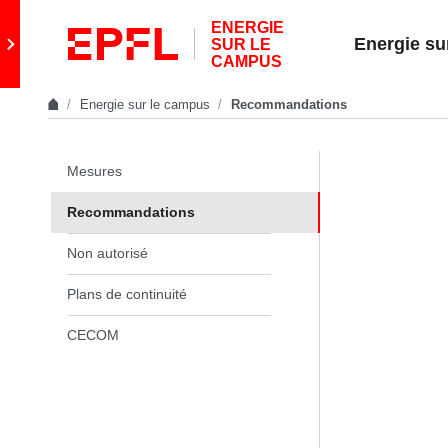
Skip to content
ENERGIE
Retour au site principal
Energie su
SUR LE
CAMPUS
Energie sur le campus
Recomman­dations
In the same section
Mesures
Recomman­dations
Non autorisé
Plans de continuité
CECOM