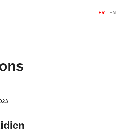
FR
EN
ions
2023
idien